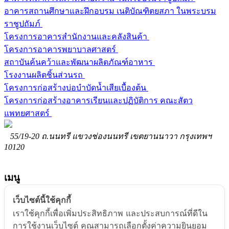
อาคารสถานศึกษาและฝึกอบรม เนติบัณฑิตยสภา ในพระบรม
ราชูปถัมภ์
โครงการอาคารสำนักงานและคลังสินค้า
โครงการอาคารพยาบาลศาสตร์
สถาบันค้นคว้าและพัฒนาผลิตภัณฑ์อาหาร
โรงงานผลิตชิ้นส่วนรถ
โครงการก่อสร้างบ่อบำบัดน้ำเสียเบื้องต้น
โครงการก่อสร้างอาคารเรียนและปฏิบัติการ คณะสัตว
แพทยศาสตร์
55/19-20 ถ.นนทรี แขวงช่องนนทรี เขตยานนาวา กรุงเทพฯ
10120
02-294-7914
Contact@srisongchai.com
www.srisongchai.com
เมนู
เว็บไซต์นี้ใช้คุกกี้
หน้าแรก
เราใช้คุกกี้เพื่อเพิ่มประสิทธิภาพ และประสบการณ์ที่ดีใน
เกี่ยวกับเรา
การใช้งานเว็บไซต์ คุณสามารถเลือกตั้งค่าความยินยอม
บริการ