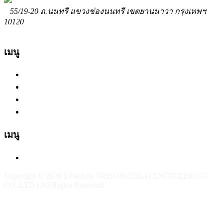
55/19-20 ถ.นนทรี แขวงช่องนนทรี เขตยานนาวา กรุงเทพฯ
10120
02-294-7914
Contact@srisongchai.com
www.srisongchai.com
เมนู
หน้าแรก
เกี่ยวกับเรา
บริการ
ผลงาน
เมนู
ติดต่อเรา
Copyright © 2026 Edited by SRISONGCHAI ENGINEERING
CO.,LTD.| All Rights Reserved